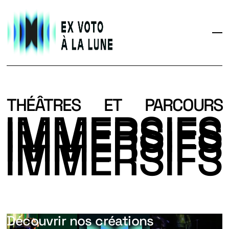
THÉÂTRES
ET
PARCOURS
IMMERSIFS
IMMERSIFS
IMMERSIFS
IMMERSIFS
THÉÂTRES
ET
PARCOURS
Découvrir nos créations